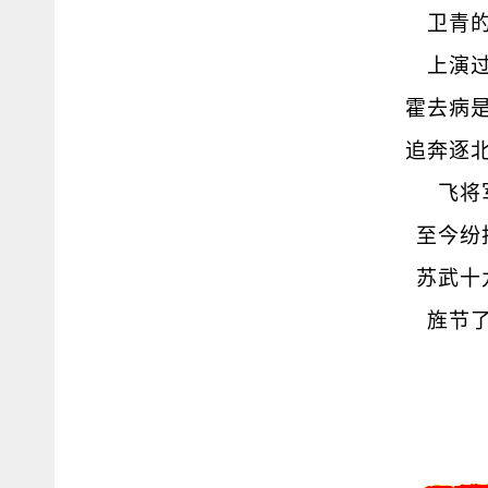
卫青
上演
霍去病
追奔逐
飞将
至今纷
苏武十
旌节