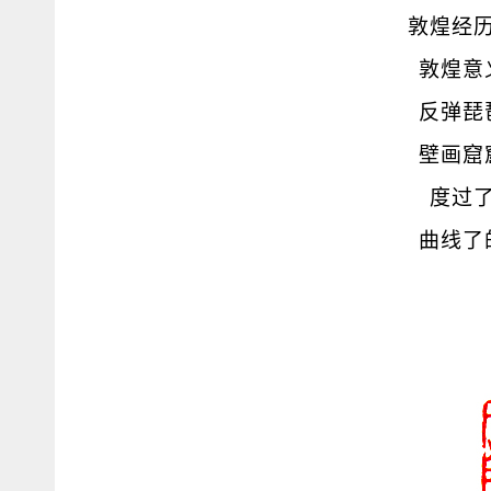
敦煌经
敦煌意
反弹琵
壁画窟
度过
曲线了