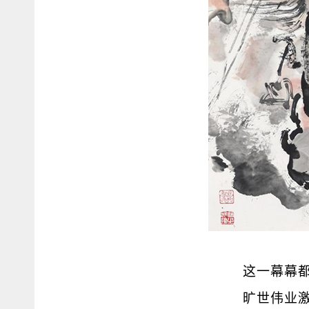
这一幕幕
旷世伟业