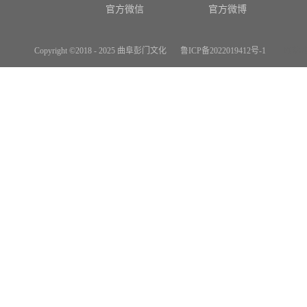
官方微信
官方微博
Copyright ©2018 - 2025 曲阜彭门文化
鲁ICP备2022019412号-1
网站